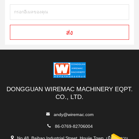
ส่ง
DONGGUAN WIREMAC MACHINERY EQPT.
CO., LTD.
andy@wiremac.com
86-0769-82706004
No.48, Baihao Industrial Street, Houjie Town, เมืองตงกวน,