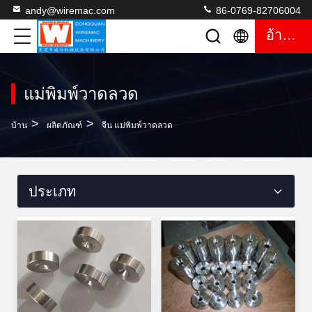
andy@wiremac.com
86-0769-82706004
อ้างอิง
แม่พิมพ์วาดลวด
>
>
บ้าน
ผลิตภัณฑ์
จีน แม่พิมพ์วาดลวด
ประเภท