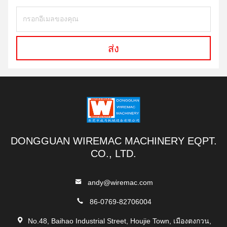
ส่ง
DONGGUAN WIREMAC MACHINERY EQPT.
CO., LTD.
andy@wiremac.com
86-0769-82706004
No.48, Baihao Industrial Street, Houjie Town, เมืองตงกวน,