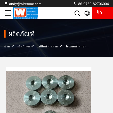
andy@wiremac.com
86-0769-82706004
อ้างอิง
ผลิตภัณฑ์
>
>
>
บ้าน
ผลิตภัณฑ์
แม่พิมพ์วาดลวด
ไดมอนด์ไดมอนด์ไดมอนด์ไดมอนด์ 0.119 มม. ทนต่อการกัดกร่อน