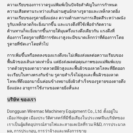
ความเรียบของการวาดรูแม่พิมพ์เป็นปัจจัยสำคัญในการกำหนด
ความเสียดทานระหว่างเส้นผ่านศูนย์กลางรูดายและเหล็กลวดยิ่ง
ความเรียบของรูดายยิ่งแย่ลง ความต้านทานการเสียดสีระหว่างผนัง
รูกับเหล็กลวดก็จะยิ่งมากขึ้น และแรงดึงที่ใช้เพื่อจำกัดความ
ต้านทานก็จะยิ่งมากขึ้นภายใต้มุมครึ่งแรงดึงเดียวกัน แรงดึงที่
ต้องการโดยรูดายที่มีการขัดเงาสูงจะมีขนาดเล็กกว่าที่ต้องการโดย
รูดายที่ขัดเงาโดยทั่วไป
การเพิ่มขึ้นหรือลดลงของแรงดึงจะไม่เพียงส่งผลต่อความเรียบของ
พื้นผิวของเส้นลวดเท่านั้น แต่ยังส่งผลต่อคุณภาพของแม่พิมพ์แบบ
วาดด้วยรูของดายวาดลวดมีผิวสูงและพื้นผิวของลวดโลหะที่ยืดออก
จะเรียบในทางตรงกันข้าม รูดายสำเร็จไม่สูงและพื้นผิวของลวด
โลหะที่ดึงออกมานั้นค่อนข้างหยาบยิ่งผิวสำเร็จของรูดายของดายดึง
ยิ่งแย่ลง อายุการใช้งานของดายยิ่งสั้นลง
บริษัท ของเรา
Dongguan Wiremac Machinery Equipment Co., Ltd. ตั้งอยู่ใน
เมือง Houjie เมืองประวัติศาสตร์ที่มีชื่อเสียงในประเทศจีนบริษัทของ
เราเป็นผู้ผลิตอุปกรณ์สายไฟและสายเคเบิลที่รวม R&D, การประมวล
ผล, การประกอบ, การว่าจ้างและหลังการขาย